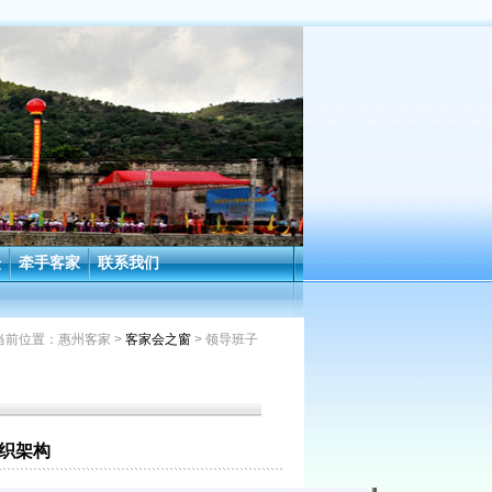
坛
牵手客家
联系我们
当前位置：
惠州客家
>
客家会之窗
> 领导班子
织架构