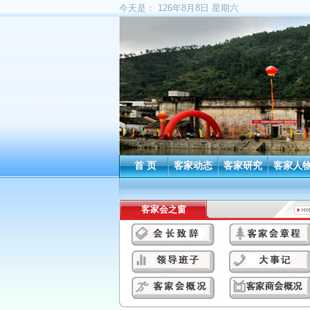
今天是：
126年8月8日 星期六
首 页
客家动态
客家研究
客家人
客家会之窗