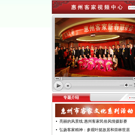
专题介绍
亮丽的风景线:惠州客家民俗风情摄影赛
弘扬客家精神：参观叶挺故居和崇林世居