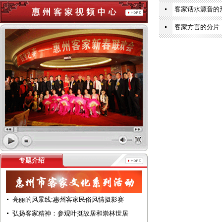
客家话水源音的
客家方言的分片
专题介绍
亮丽的风景线:惠州客家民俗风情摄影赛
弘扬客家精神：参观叶挺故居和崇林世居