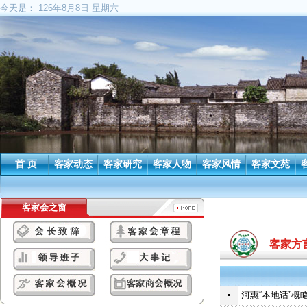
今天是：
126年8月8日 星期六
首 页
客家动态
客家研究
客家人物
客家风情
客家文苑
客家会之窗
客家方
河惠“本地话”概