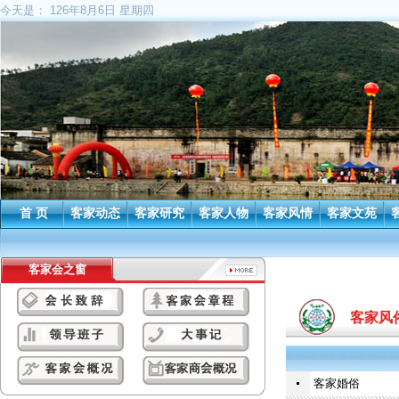
今天是：
126年8月6日 星期四
首 页
客家动态
客家研究
客家人物
客家风情
客家文苑
客家会之窗
客家风
客家婚俗