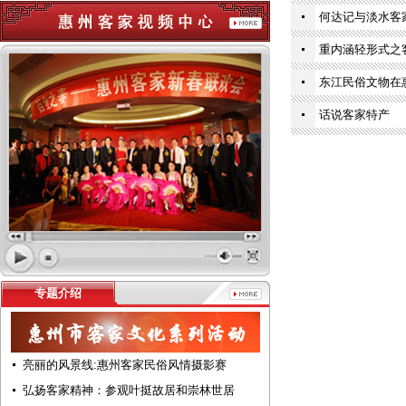
何达记与淡水客
重内涵轻形式之
东江民俗文物在
话说客家特产
专题介绍
亮丽的风景线:惠州客家民俗风情摄影赛
弘扬客家精神：参观叶挺故居和崇林世居