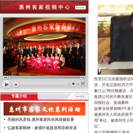
投资1亿元改建面积达
设，开发总面积25万
象江山”商住楼建设，2
专题介绍
集团公司的不断发展壮
回报社会、造福桑梓、
益事业捐资捐物3千多万
被惠州市人民政府授予
亮丽的风景线:惠州客家民俗风情摄影赛
用”单位、被惠州市人民
位”。
弘扬客家精神：参观叶挺故居和崇林世居
本公司将继续以“务实