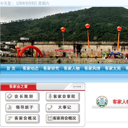
今天是：
126年8月8日 星期六
首 页
客家动态
客家研究
客家人物
客家风情
客家文苑
客家会之窗
客家人