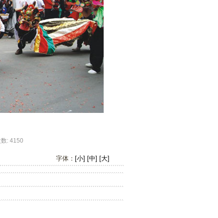
 4150
字体：
[小]
[中]
[大]