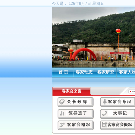
今天是：
126年8月7日 星期五
首 页
客家动态
客家研究
客家人
客家会之窗