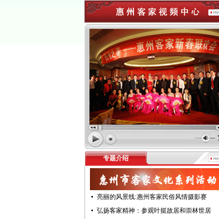
专题介绍
亮丽的风景线:惠州客家民俗风情摄影赛
弘扬客家精神：参观叶挺故居和崇林世居