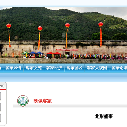
物
客家风情
客家文苑
客家经济
客家县区
客家大观园
客家论
映像客家
龙形盛事