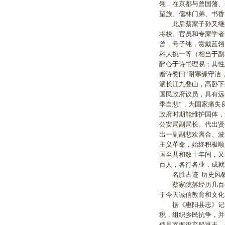
翎，在京都与曾国藩、
望族、儒林门弟、书香
此后蔡家子孙又继往
将校、官员和专家学者
曾，号子纯，赏戴蓝翎
科大挑一等（相当于副
醉心于诗书理易；其性
赠诗赞曰“耐寒缘守洁
派长江九叠山，高卧下
国民政府议员，具有远
季自悲”，为国家痛失
政府时期能维护国体，
公安局副局长。代出贤
出一副副悲欢离合、波
主义革命，始终积极顺
国至共和数十年间，又
百人，各行各业，成就
名胜古迹 历史风貌
蔡家院落经历几百年
于今天诚信教育和文化
据《惠阳县志》记载
税，组织乡民抗争，并
使县宰衙役弃船逃走，