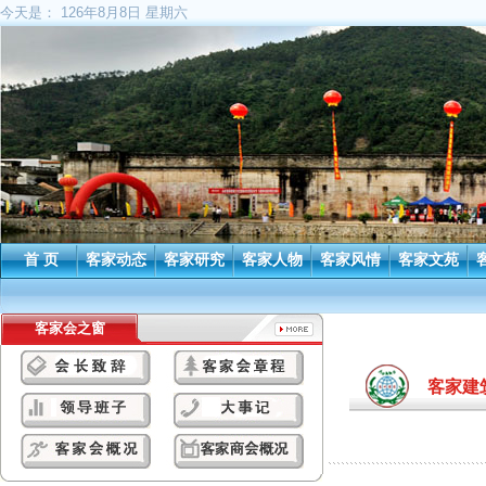
今天是：
126年8月8日 星期六
首 页
客家动态
客家研究
客家人物
客家风情
客家文苑
客家会之窗
客家建