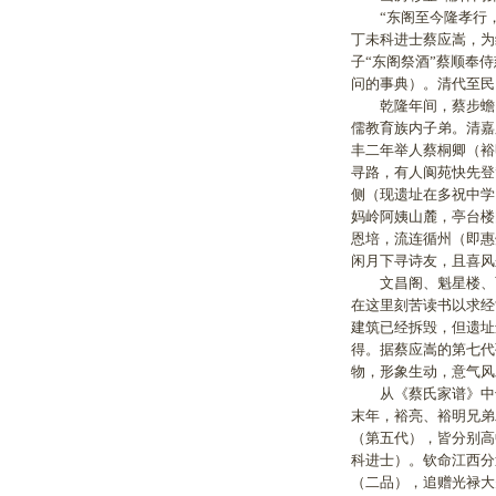
“东阁至今隆孝行，西
丁未科进士蔡应嵩，为
子“东阁祭酒”蔡顺奉
问的事典）。清代至民
乾隆年间，蔡步蟾（
儒教育族内子弟。清嘉
丰二年举人蔡桐卿（裕
寻路，有人阆苑快先登
侧（现遗址在多祝中学
妈岭阿姨山麓，亭台楼
恩培，流连循州（即惠
闲月下寻诗友，且喜风
文昌阁、魁星楼、育
在这里刻苦读书以求经
建筑已经拆毁，但遗址
得。据蔡应嵩的第七代
物，形象生动，意气风
从《蔡氏家谱》中也
末年，裕亮、裕明兄弟
（第五代），皆分别高
科进士）。钦命江西分
（二品），追赠光禄大