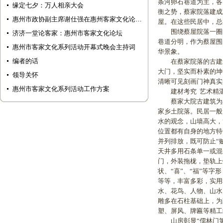
条河卵石巷道为主，各
缘定七夕：万人相亲大会
衡之势，蔡家院落建成
惠州市政协副主席谢仕强在惠州客家文化论…
屋。在这些民居中，总
围绕蔡屋院落一圈的主
济济一堂论客家：惠州市客家文化论坛
巷道分明，作为蔡屋围
惠州市客家文化系列活动开幕式晚会主持词
华景象。
编者的话
在蔡家院落的古建筑
大门，坚实而朴素的坤
领导关怀
清晰可见刻画门神真实
惠州市客家文化系列活动工作方案
建材考究 艺术精湛
蔡家大院古建筑为典
家乡土院落。民居一般
水的观念，山墙高大，
位置都有自身的地方特
并列排放，既可防止“
天井多用石条单一或混
门，外装拖栊，垫轨上
状、“喜”、“福”等
等等，丰富多彩，实用
水、花鸟、人物、山水
雕多在石柱基础上，为
塑、屏风、牌匾等精工
山房彰显“儒林门第