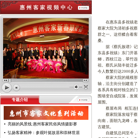
在惠东县多祝镇老城
蔡家大院为清初多祝蔡
群之一。这些糅合着客
桑。
据《蔡氏族谱》记载
东县多祝镇）东门开基
鲫，西枝江边，翠竹连
祖。蔡氏从陆丰徙迁多
今人数繁衍达2000多
蔡家大院的规模形制
轴，沿主街分别建造了
各系具有相对独立的门
围墙变自成院落，发展
专题介绍
屋围。
蔡屋布局 相互连接
蔡家院落发端于蔡氏
向南，面朝九龙峰，各
亮丽的风景线:惠州客家民俗风情摄影赛
古建筑。
弘扬客家精神：参观叶挺故居和崇林世居
自建筑总祠至今，蔡