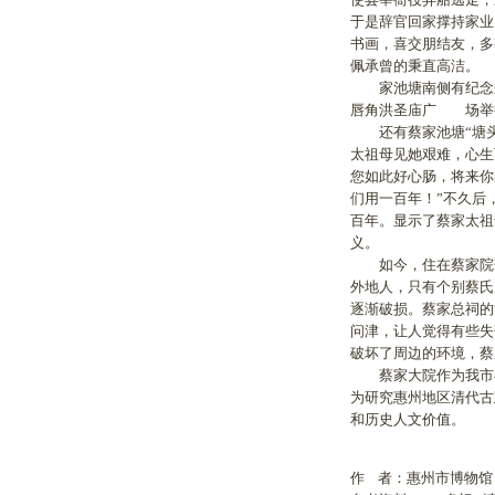
于是辞官回家撑持家业
书画，喜交朋结友，多
佩承曾的秉直高洁。
家池塘南侧有纪念朱
唇角洪圣庙广 场举
还有蔡家池塘“塘头
太祖母见她艰难，心生
您如此好心肠，将来你
们用一百年！”不久后
百年。显示了蔡家太祖
义。
如今，住在蔡家院落
外地人，只有个别蔡氏
逐渐破损。蔡家总祠的
问津，让人觉得有些失
破坏了周边的环境，蔡
蔡家大院作为我市在
为研究惠州地区清代古
和历史人文价值。
作 者：惠州市博物馆