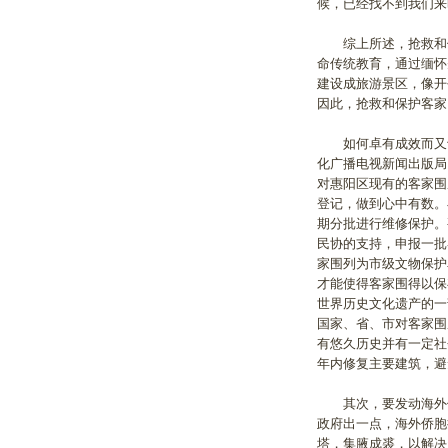
候，已经找不到我们
综上所述，抢救和保
命传统教育，通过缅怀
建设成旅游景区，像开
因此，抢救和保护客
如何卓有成效而又切
化广播电视新闻出版局
对惠阳区现有的客家围
登记，做到心中有数。
期分批进行维修保护。
民协的支持，申报一批
家围列为市级文物保护
才能使得客家围得以保
世界历史文化遗产的一
国家、省、市对客家围
有悠久历史并有一定社
年内修复主要建筑，
其次，要发动海外侨
政府出一点，海外侨胞
塔，集腋成裘，以解