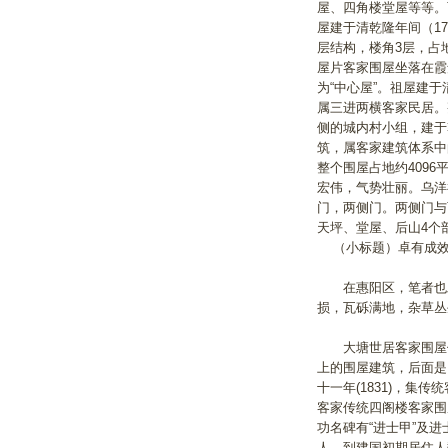
屋、四角楼堂屋等等。
屋建于清乾隆年间（1
层结构，楼角3层，占地
屋片客家围屋坐落在霞
为“中心屋”。祖屋建于
属三进两横客家民居。
侧的城内村小组，建于乾
筑，属客家建筑体系中
整个围屋占地约4096
宏伟，气势壮丽。乌洋
门，两侧门。两侧门与
天坪、堂屋、后山4个
（小标题）卓有成效
在惠阳区，笔者也发
损，瓦砾满地，杂草
大塘世居客家围屋位
上的围屋建筑，后面是
十一年(1831)，
客家传统四阁楼客家围
功名碑有“进士甲”及进
人，到建国初期居住人