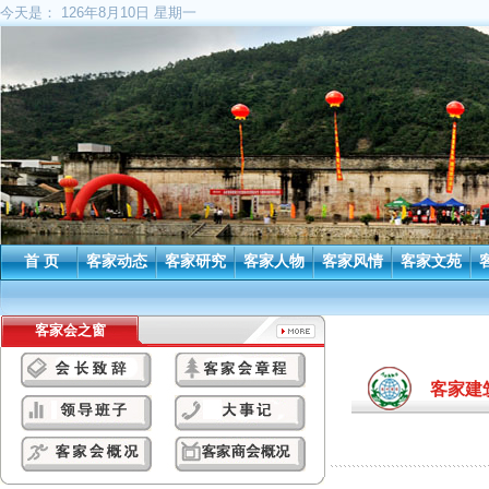
今天是：
126年8月10日 星期一
首 页
客家动态
客家研究
客家人物
客家风情
客家文苑
客家会之窗
客家建