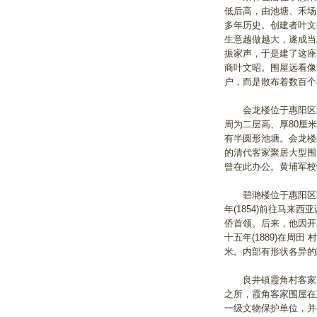
低后高，由池塘、禾场、
多年历史。创建者叶文
生意越做越大，遂成当
振家声，于是建了这座
商叶文昭。围屋远看像
户，而是散布着数百
会龙楼位于惠阳区秋长
周为二层高、厚80厘
有半圆形池塘。会龙楼
的清代客家聚居大型围
曾在此办公。黄埔军校
碧滟楼位于惠阳区秋
年(1854)前往马
侨首领。后来，他因开
十五年(1889)在周
米。内部有形状各异
良井镇霞角村客家围
之所，霞角客家围屋在
一级文物保护单位，并