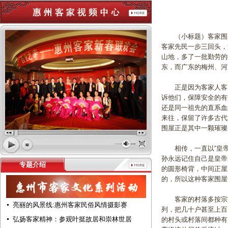
（小标题）客家围屋本
客家先民一步三回头，
山地，多了一批勤劳的
东，而广东的梅州、
正是因为客家人客居他
诉他们，保障安全的有
还是同一祖先的直系血
来往，保留了许多古代
围屋正是其中一颗璀
相传，一直以“皇帝
孙永远记住自己是皇帝
专题介绍
的圆形椅背，中间正屋
的，所以这种客家围屋
客家的村落多按宗族
亮丽的风景线:惠州客家民俗风情摄影赛
列，把几十户甚至上百
弘扬客家精神：参观叶挺故居和崇林世居
的村头或村落间都种有