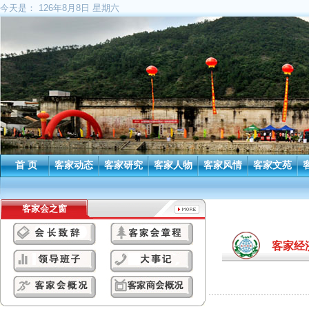
今天是：
126年8月8日 星期六
首 页
客家动态
客家研究
客家人物
客家风情
客家文苑
客家会之窗
客家经