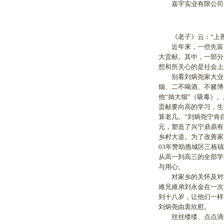
嘉宇实业有限公司已
《老子》云：“上善
近年来，一些先富起
大贡献。其中，一部分
想和所关心的是社会上
别看刘炳尧家大业大
烟、二不喝酒、不赌博
他“抽大烟”（吸毒）
贡献要向高的学习，生
算老几。”刘炳尧宁肯
元，塑造了兴宁鼎鼎有
乡村大道。为了改善家
03年赞助惠城区三栋
从高一到高三的全部学
与用心。
对家乡的关怀及对社
难兄难弟刘永金在一次
到十八岁，让他们一样
刘炳尧由衷欣慰。
丝丝缕缕、点点滴滴