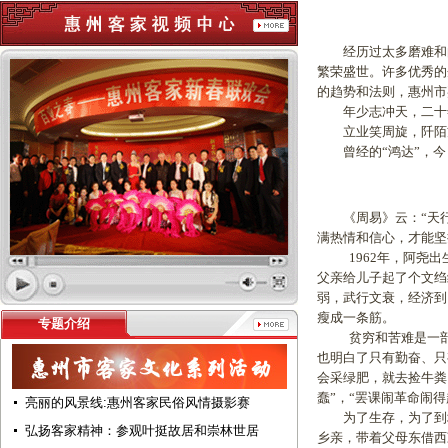
经历过太多磨难和曲
繁荣盛世。许多优秀的
的趋势和法则，惠州市
年少志冲天，二十年
立业笑周旋，阡陌方
曾经的“鸿达”，今日
《周易》云：“天行
满热情和信心，才能坚
1962年，阿尧出
父亲给儿子起了个文绉
弱，武行文衰，经济到
瘦成一条筋。
专题介绍
贫穷和苦难是一部内
也明白了只有勤奋、只
会采绿肥，就去捡牛粪
蠢”，“罢课闹革命闹
亮丽的风景线:惠州客家民俗风情摄影赛
为了生存，为了到城里
弘扬客家精神：参观叶挺故居和崇林世居
乡亲，带着父母东借西