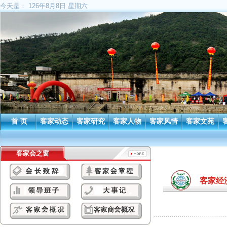
今天是：
126年8月8日 星期六
首 页
客家动态
客家研究
客家人物
客家风情
客家文苑
客家会之窗
客家经