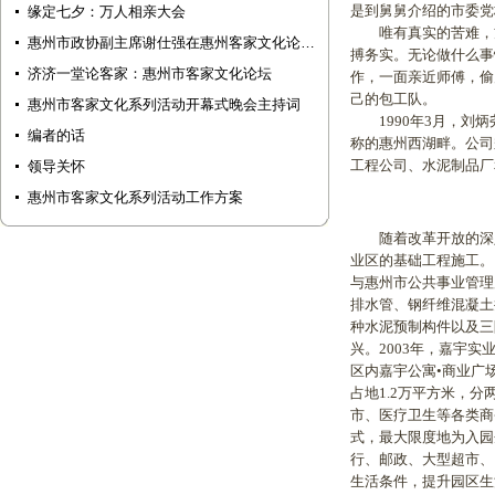
是到舅舅介绍的市委党
缘定七夕：万人相亲大会
唯有真实的苦难，方
惠州市政协副主席谢仕强在惠州客家文化论…
搏务实。无论做什么事
济济一堂论客家：惠州市客家文化论坛
作，一面亲近师傅，偷
己的包工队。
惠州市客家文化系列活动开幕式晚会主持词
1990年3月，刘炳
编者的话
称的惠州西湖畔。公司
工程公司、水泥制品厂
领导关怀
惠州市客家文化系列活动工作方案
随着改革开放的深入
业区的基础工程施工。
与惠州市公共事业管理
排水管、钢纤维混凝土
种水泥预制构件以及三
兴。2003年，嘉宇
区内嘉宇公寓•商业广
占地1.2万平方米，
市、医疗卫生等各类商
式，最大限度地为入园
行、邮政、大型超市、
生活条件，提升园区生