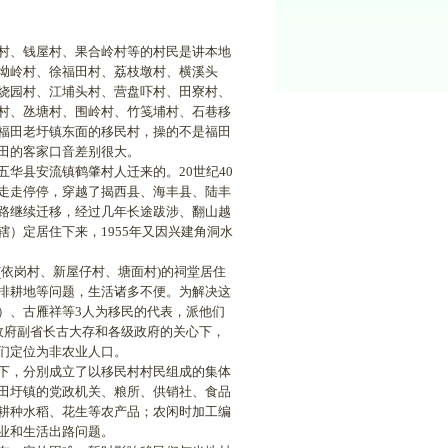
村、钱屋村、果合岭村等的村民是讲本地
坳岭村、徐福田村、荔枝墩村、横溪头
烧园村、江埔头村、营盘吓村、田寮村、
村、氹塘村、围岭村、竹笺埔村、石巷移
福田老圩镇东面的移民村，操的不是福田
田的客家口音差别很大。
县安流镇鹤肇村人迁来的。20世纪40
走走停停，穿越了揭西县、海丰县、陆丰
路继续迁移，经过几年长途跋涉、翻山越
）定居住下来，1955年又因兴建角洞水
依岗村、新屋仔村、塘面村)的祠堂居住
排耕地等问题，生活诸多不便。为解决这
）、古雁祥等3人为移民的代表，派他们
政府副省长古大存和各级政府的关心下，
们定位为非农业人口。
下，分別成立了以移民村村民组成的集体
田圩镇的党政机关、粮所、供销社、食品
耕种水稻、花生等农产品；农闲时加工编
业和生活出路问题。