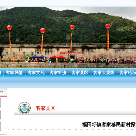
物
客家风情
客家文苑
客家经济
客家县区
客家大观园
客家论
客家县区
福田圩镇客家移民新村探