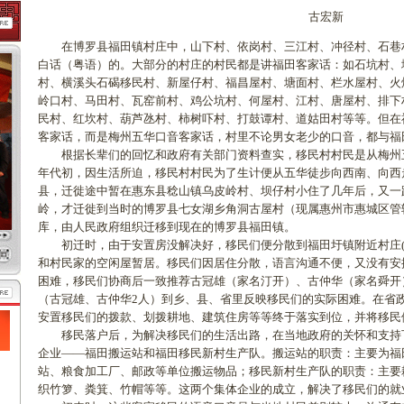
古宏新
在博罗县福田镇村庄中，山下村、依岗村、三江村、冲径村、石巷
白话（粤语）的。大部分的村庄的村民都是讲福田客家话：如石坑村、
村、横溪头石碣移民村、新屋仔村、福昌屋村、塘面村、栏水屋村、火
岭口村、马田村、瓦窑前村、鸡公坑村、何屋村、江村、唐屋村、排下
民村、红坎村、葫芦氹村、柿树吓村、打鼓谭村、道姑田村等等。但在
客家话，而是梅州五华口音客家话，村里不论男女老少的口音，都与福
根据长辈们的回忆和政府有关部门资料查实，移民村村民是从梅州五华
年代初，因生活所迫，移民村村民为了生计便从五华徒步向西南、向西
县，迁徙途中暂在惠东县稔山镇乌皮岭村、坝仔村小住了几年后，又一
岭，才迁徙到当时的博罗县七女湖乡角洞古屋村（现属惠州市惠城区管辖
库，由人民政府组织迁移到现在的博罗县福田镇。
初迁时，由于安置房没解决好，移民们便分散到福田圩镇附近村庄(
和村民家的空闲屋暂居。移民们因居住分散，语言沟通不便，又没有安
困难，移民们协商后一致推荐古冠雄（家名汀开）、古仲华（家名舜开
（古冠雄、古仲华2人）到乡、县、省里反映移民们的实际困难。在省
安置移民们的拨款、划拨耕地、建筑住房等等终于落实到位，并将移民
移民落户后，为解决移民们的生活出路，在当地政府的关怀和支持
企业——福田搬运站和福田移民新村生产队。搬运站的职责：主要为福
站、粮食加工厂、邮政等单位搬运物品；移民新村生产队的职责：主要
织竹箩、粪箕、竹帽等等。这两个集体企业的成立，解决了移民们的就