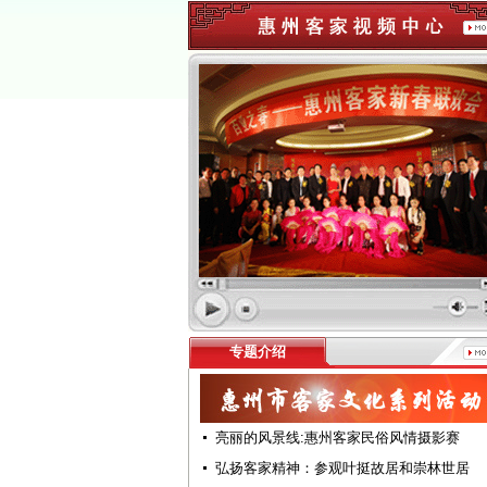
专题介绍
亮丽的风景线:惠州客家民俗风情摄影赛
弘扬客家精神：参观叶挺故居和崇林世居