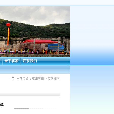
坛
牵手客家
联系我们
当前位置：
惠州客家
> 客家县区
源