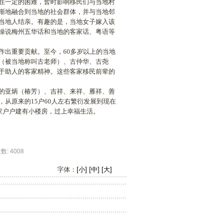
在一定的困难，暂时影响移民们与当地村
渐地融合到当地的社会群体，并与当地邻
当地人结亲。有趣的是，当地女子嫁入该
操说梅州五华话和当地的客家话、粤语等
出重要贡献。至今，60多岁以上的当地
（被当地称叫古老师）、古仲华、古尧
于助人的客家精神。这些客家移民前辈的
的亚炳（椿芳）、吉祥、来祥、雁祥、善
从原来的15户60人左右繁衍发展到现在
家户户建有小楼房，过上幸福生活。
 4008
字体：
[小]
[中]
[大]