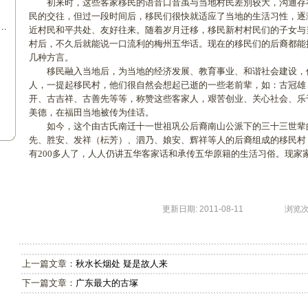
初来时，这些客家移民的语音口音虽与当地村民差別较大，沟通存
民的交往，但过一段时间后，移民们很快就适应了当地的生活习性，逐
…
近村民和平共处、友好往来。随着岁月迁移，移民新村村民们的子女与
村后，不久后就能说一口流利的梅州五华话。现在的移民们的后裔都能
几种方言。
移民融入当地后，为当地的经济发展、教育事业、和谐社会建设，作
人，一提起移民村，他们很自然会想起已逝的一些老前辈，如：古冠雄
开、古吉祥、古善先等等，称赞这些客家人，艰苦创业、关心社会、乐
美德，在福田当地被传为佳话。
如今，这个由古氏南迁十一世祖巩公后裔南山公派下的三十三世辈
先、胜安、发祥（枟芳）、泗乃、娘安、辉祥等人的后裔组成的移民村，
有200多人了，人人仍讲五华客家话和承传五华原籍的生活习俗。现家
更新日期: 2011-08-11 浏览次数:
上一篇文章：
秋水长烟处 疑是故人来
下一篇文章：
广东最大的古塚