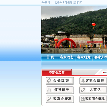
今天是：
126年8月6日 星期四
首 页
客家动态
客家研究
客家人
客家会之窗