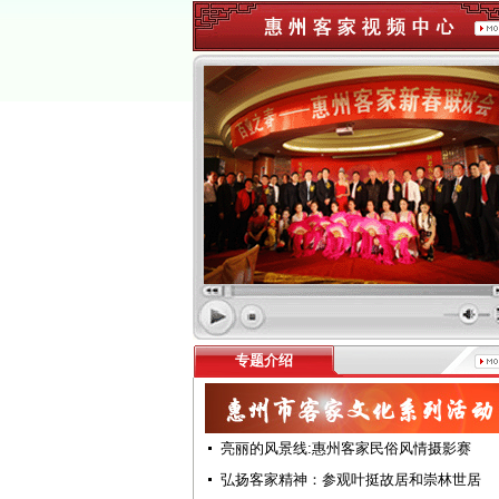
专题介绍
亮丽的风景线:惠州客家民俗风情摄影赛
弘扬客家精神：参观叶挺故居和崇林世居