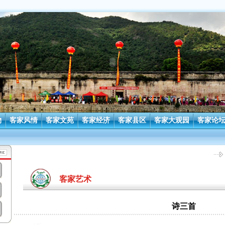
物
客家风情
客家文苑
客家经济
客家县区
客家大观园
客家论
客家艺术
诗三首