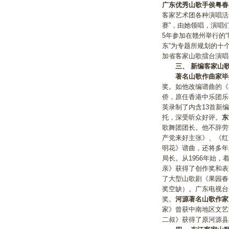
广东优秀山歌手侯粤春
客家艺术团各种演唱活动
赛”，由她领唱，演唱
5年参加在赣州举行的
东”为专题所规划的十
加省客家山歌擂台演唱
三、
新编客家山
著名山歌作曲家
奖。如他改编谱曲的《
侨，原任香港中乐团乐
英录制了内含13首新
托，深受听众好评。
东
歌舞团团长。他不辞劳
产党来好主张》、《红
明花》谱曲，还将多年
局长。从1956年始
亲》获得了创作奖和表
了大型山歌剧《果园春
奖空缺）。广东电视台
奖。
河源著名山歌作家
家》曾获中南地区文艺
二叔》获得了原河源县