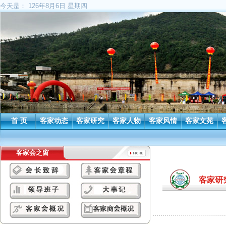
今天是：
126年8月6日 星期四
首 页
客家动态
客家研究
客家人物
客家风情
客家文苑
客家会之窗
客家研