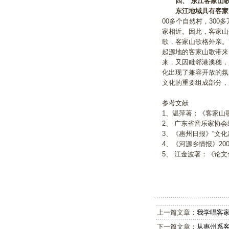
四、
东江客家山
东江地域具有客家
00多个自然村，30
家相近。因此，客家山
歌，客家山歌格外亲。
起源地的客家山歌带来
来，又因毗邻港澳穗，
化出现了兼容开放的氛
文化的重要组成部分，
参考文献
1、温萍著：《客家山歌
2、 广东省音乐家协会
3、《惠州日报》“文化新
4、《河源乡情报》20
5、 江金波著：《论
上一篇文章：
我学唱客
下一篇文章：
从惠州系