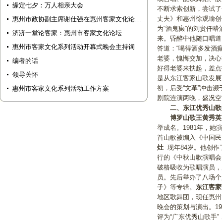
缘定七夕：万人相亲大会
不断求索创新，尝试了
丈夫》和惠州徐观瑜创
惠州市政协副主席谢仕强在惠州客家文化论…
为“酒鬼癫”的刘贵仟
济济一堂论客家：惠州市客家文化论坛
来。昏醉中他随口唱道
惠州市客家文化系列活动开幕式晚会主持词
答道：“喝得酒多发酒
老婆，愧悔交加，决心
编者的话
好得老婆来扶起，差点
领导关怀
是从东江客家山歌发展
初，后受“文革”冲击
惠州市客家文化系列活动工作方案
剧院连演两晚，盛况空
二、
东江优秀山歌
博罗山歌王黄秀
举成名。1981年，
首山歌被编入《中国民
灶
现年84岁。他创作
行的《中秋山歌演唱会
破格吸收为歌唱演员，
员。先后举办了八场个
子》等专辑。
东江客家
地区歌舞团，现任惠州
晚会的策划与演出。19
评为“广东优秀山歌手