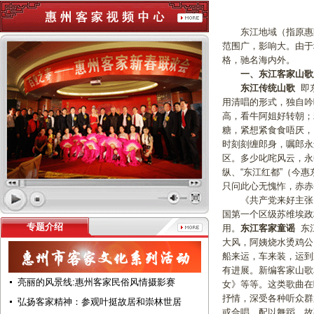
东江地域（指原惠阳
范围广，影响大。由于
格，驰名海内外。
一、
东江客家山歌
东江传统山歌
即
用清唱的形式，独自吟
高，看牛阿姐好转朝；
糖，紧想紧食食唔厌，
时刻刻缠郎身，嘱郎永
区。多少叱咤风云，永
纵、“东江红都”（今
只问此心无愧怍，赤赤
《共产党来好主张》则
国第一个区级苏维埃政
专题介绍
用。
东江客家童谣
东江
大风，阿姨烧水烫鸡公
船来运，车来装，运到
有进展。新编客家山歌
亮丽的风景线:惠州客家民俗风情摄影赛
女》等等。这类歌曲在
抒情，深受各种听众群
弘扬客家精神：参观叶挺故居和崇林世居
或合唱、配以舞蹈、故