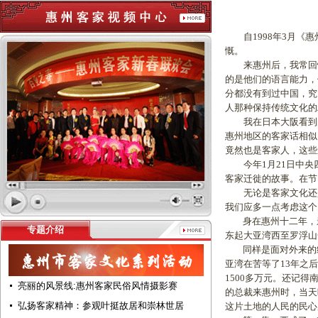
自1998年3月《惠
慨。
来惠州后，我常回忆起
的是他们的语言能力，
分都没有到过中国，究
人那种保持传统文化的
我在日本大阪看到的
惠州地区的客家话相似
竟然也是客家人，这些
今年1月21日中央四
客家迁徙的故事。在节
无论是客家文化还是
我们应多一点考虑这个
身在惠州十二年，亲
专题介绍
东起大亚湾西至罗浮山
同样是面对外来的经济
亚湾在苦等了13年之
1500多万元。还记
亮丽的风景线:惠州客家民俗风情摄影赛
的总裁来惠州时，当天
弘扬客家精神：参观叶挺故居和崇林世居
这片土地的人民的民心