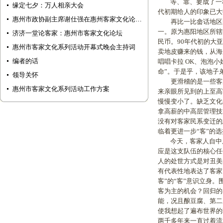
等、靠、要成了一种
缘定七夕：万人相亲大会
代初期给人的印象已大
惠州市政协副主席谢仕强在惠州客家文化论…
再比一比畲话地区的东
一。原为惠阳地区所辖
济济一堂论客家：惠州市客家文化论坛
民币。90年代初的大
惠州市客家文化系列活动开幕式晚会主持词
卖地皮赚来的钱，从海
编者的话
唱唱卡拉 OK、泡泡
命”。于是乎，该地子
领导关怀
更滑稽的是一些客家人
惠州市客家文化系列活动工作方案
来亲眼所见到的上至高
慢慢变小了。缺乏文化
拿高薪的中高层管理技
没有对客家民系变迁的
临着更进一步“客”的
今天，客家人自中原
应是这支队伍的核心任
人的处世方式是对丑美
有代表性地表达了客家
客”的“客”意识立身
客为主的机会？回归的
能，况且酿豆腐、第二
使我想起了遍布世界的
两千多年来一直过着流