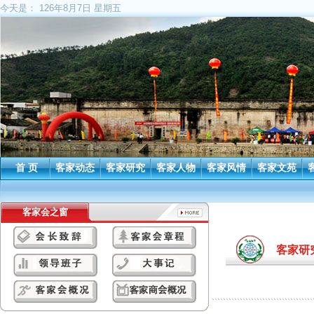
今天是：
126年8月7日 星期五
首 页
客家动态
客家研究
客家人物
客家风情
客家文苑
客家会之窗
客家研