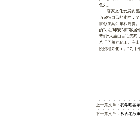
色列。
客家文化发展的困惑
仍保持自己的走向，坚
前彰显其荣耀和高贵。
的“小富即安”和“客
辈们“人生自古谁无死
八千子弟走勤王。崖山
慢慢地异化了。“九十
上一篇文章：
我学唱客
下一篇文章：
从古老故