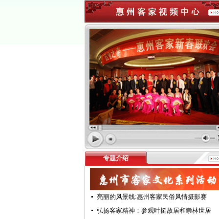
专题介绍
亮丽的风景线:惠州客家民俗风情摄影赛
弘扬客家精神：参观叶挺故居和崇林世居