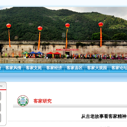
物
客家风情
客家文苑
客家经济
客家县区
客家大观园
客家论
客家研究
从古老故事看客家精神