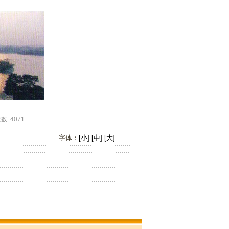
 4071
字体：
[小]
[中]
[大]