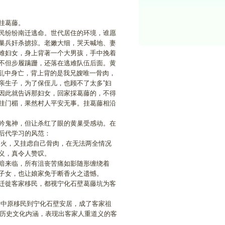
挂葛藤。
民纷纷南迁逃命。世代居住的环境，谁愿
巢兵奸杀掳掠。老嫩大细，哭天喊地、妻
难妇女，身上背著一个大男孩，手中挽着
不但步履蹒跚，还落在逃难队伍后面。黄
战乱中身亡，背上背的是我兄嫂唯一骨肉，
亲生子，为了保侄儿，也顾不了太多”妇
因此就告诉那妇女，回家採葛藤的，不得
挂门楣，果然村人平安无事。挂葛藤相沿
吟鬼神，但让杀红了眼的黄巢受感动。在
后代学习的风范：
火，又挂虑自己骨肉，在无法两全情况
义，真令人赞叹。
暗来临，所有沮丧苦痛如影随形缠绕着
子女，也让娘家免于断香火之遗憾。
迁徙客家移民，都视宁化石壁葛藤坑为客
中原移民到宁化石壁安居，成了客家祖
家历史文化内涵，表现出客家人重道义的客