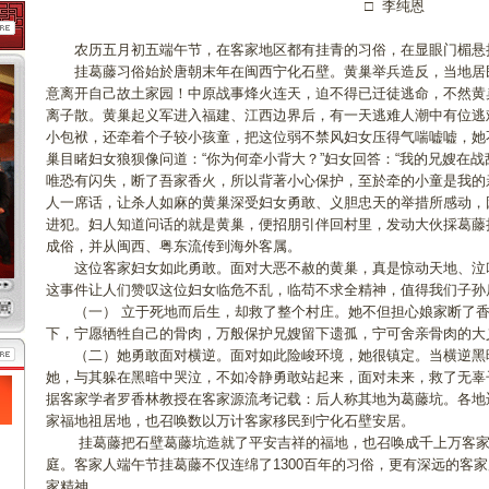
□ 李纯恩
农历五月初五端午节，在客家地区都有挂青的习俗，在显眼门楣悬
挂葛藤习俗始於唐朝末年在闽西宁化石壁。黄巢举兵造反，当地居
意离开自己故土家园！中原战事烽火连天，迫不得已迁徒逃命，不然黄
离子散。黄巢起义军进入福建、江西边界后，有一天逃难人潮中有位逃
小包袱，还牵着个子较小孩童，把这位弱不禁风妇女压得气喘嘘嘘，她
巢目睹妇女狼狈像问道：“你为何牵小背大？”妇女回答：“我的兄嫂在
唯恐有闪失，断了吾家香火，所以背著小心保护，至於牵的小童是我的
人一席话，让杀人如麻的黄巢深受妇女勇敢、义胆忠天的举措所感动，
进犯。妇人知道问话的就是黄巢，便招朋引伴回村里，发动大伙採葛藤
成俗，并从闽西、粤东流传到海外客属。
这位客家妇女如此勇敢。面对大恶不赦的黄巢，真是惊动天地、泣
这事件让人们赞叹这位妇女临危不乱，临苟不求全精神，值得我们子孙
（一） 立于死地而后生，却救了整个村庄。她不但担心娘家断了香
下，宁愿牺牲自己的骨肉，万般保护兄嫂留下遗孤，宁可舍亲骨肉的大
（二）她勇敢面对横逆。面对如此险峻环境，她很镇定。当横逆黑
她，与其躲在黑暗中哭泣，不如冷静勇敢站起来，面对未来，救了无辜
据客家学者罗香林教授在客家源流考记载：后人称其地为葛藤坑。各地
家福地祖居地，也召唤数以万计客家移民到宁化石壁安居。
挂葛藤把石壁葛藤坑造就了平安吉祥的福地，也召唤成千上万客家
庭。客家人端午节挂葛藤不仅连绵了1300百年的习俗，更有深远的客
家精神。