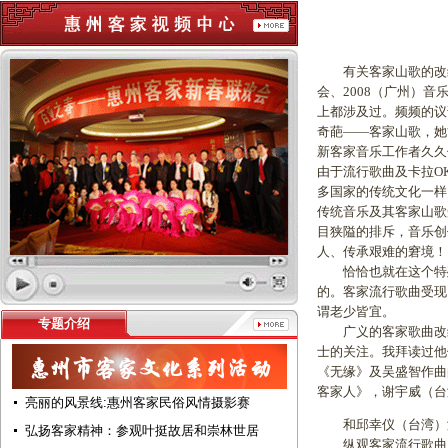
有关客家山歌的改编
会、2008（广州）
上都涉及过。频频的议
奇葩——客家山歌，她
新客家音乐工作者久久
由于流行歌曲及卡拉O
多国家的传统文化一样
传统音乐及其客家山歌
目狭隘的排斥，音乐创
人、传承艰难的窘境！
恰恰也就在这个特殊
的。客家流行歌曲受现
谓老少皆宜。
专题介绍
广义的客家歌曲改编
士的关注。我拜读过他
《无缘》及吴盛智作曲
客家人》，谢宇威（台
亮丽的风景线:惠州客家民俗风情摄影赛
和邱幸仪（台湾）演
弘扬客家精神：参观叶挺故居和崇林世居
纵观客家流行歌曲多