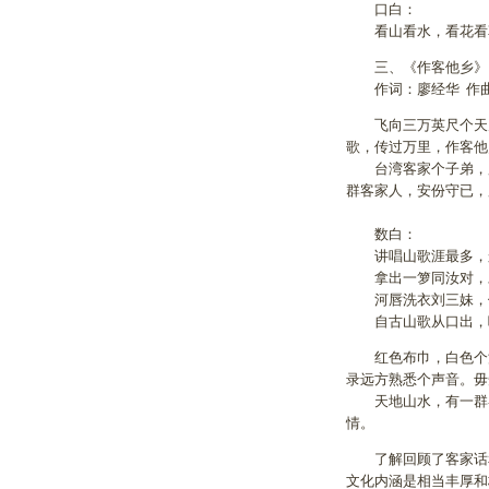
口白：
看山看水，看花看草
三、《作客他乡》
作词：廖经华 作曲
飞向三万英尺个天空
歌，传过万里，作客他
台湾客家个子弟，用
群客家人，安份守已，
数白：
讲唱山歌涯最多，
拿出一箩同汝对，
河唇洗衣刘三妹，
自古山歌从口出，
红色布巾，白色个油
录远方熟悉个声音。毋
天地山水，有一群客
情。
了解回顾了客家话和
文化内涵是相当丰厚和