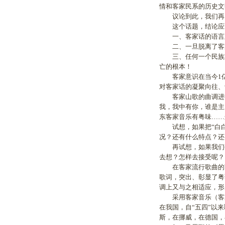
情和客家民系的历史文
议论到此，我们再回
这个话题，结论应该
一、客家话的语言及
二、一旦脱离了客家
三、任何一个民族或
亡的根本！
客家意识在当今1亿
对客家话的凝聚向往、
客家山歌的曲调进行
我，我中有你，谁是主
东客家音乐有粤味……
试想，如果把“白白嫩
况？还有什么特点？还
再试想，如果我们硬把
去想？怎样去接受呢？
在客家流行歌曲的艺
歌词，突出、彰显了粤
调上又与之相适应，形
采用客家音乐（客家
在我国，自“五四”以
斯，在挪威，在德国，