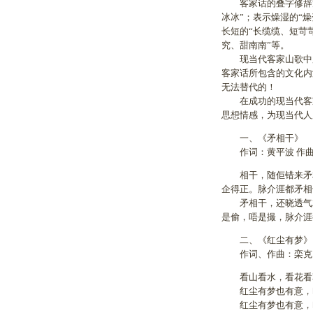
客家话的叠字修辞方
冰冰”；表示燥湿的“
长短的“长缆缆、短苛
究、甜南南”等。
现当代客家山歌中所
客家话所包含的文化内
无法替代的！
在成功的现当代客家
思想情感，为现当代人
一、《矛相干》
作词：黄平波 作曲
相干，随佢错来矛相
企得正。脉介涯都矛相
矛相干，还晓透气就
是偷，唔是撮，脉介涯
二、《红尘有梦》
作词、作曲：栾克勇
看山看水，看花看草
红尘有梦也有意，吹
红尘有梦也有意，吹