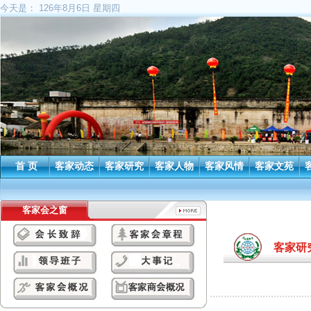
今天是：
126年8月6日 星期四
首 页
客家动态
客家研究
客家人物
客家风情
客家文苑
客家会之窗
客家研