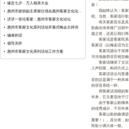
缘定七夕：万人相亲大会
新！
我始终认为：客家音
惠州市政协副主席谢仕强在惠州客家文化论…
程。当然，客家流行歌
济济一堂论客家：惠州市客家文化论坛
有关客家音乐及其客
惠州市客家文化系列活动开幕式晚会主持词
歌曲在传承推广过程中
题之前，还是让我们再
编者的话
客家话是客家民系的
领导关怀
客家话（以梅县话为主
客家话源出于深厚的
惠州市客家文化系列活动工作方案
与当地族群语言相交融
客家话继承了古汉语
入声韵尾，构词方式上
客家话语法与普通话
音韵总是属于一种具体
的语音系统一样。
用客家话演唱的客家
年来，它主要流传于汀
由于客家山歌继承了
的优秀成分，千百年来
客家山歌的曲调进行
重要！）。其分类，如
民歌小调大体一致。