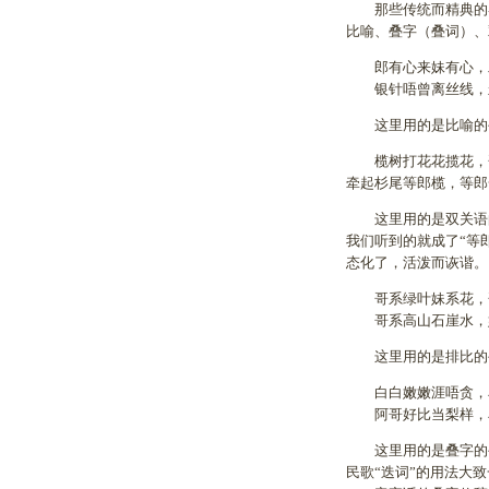
那些传统而精典的客
比喻、叠字（叠词）、
郎有心来妹有心，
银针唔曾离丝线，
这里用的是比喻的手
榄树打花花揽花，
牵起杉尾等郎榄，等郎
这里用的是双关语的手
我们听到的就成了“等
态化了，活泼而诙谐。
哥系绿叶妹系花，
哥系高山石崖水，
这里用的是排比的手
白白嫩嫩涯唔贪，
阿哥好比当梨样，
这里用的是叠字的手
民歌“迭词”的用法大