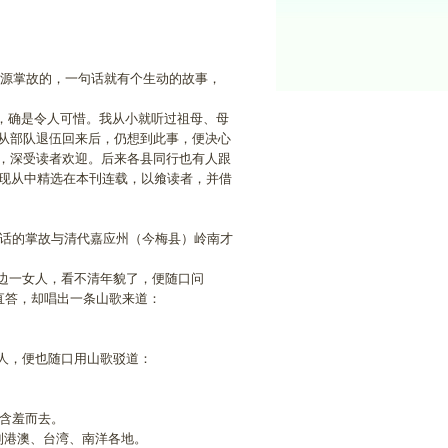
源掌故的，一句话就有个生动的故事，
，确是令人可惜。我从小就听过祖母、母
从部队退伍回来后，仍想到此事，便决心
，深受读者欢迎。后来各县同行也有人跟
。现从中精选在本刊连载，以飨读者，并借
句话的掌故与清代嘉应州（今梅县）岭南才
边一女人，看不清年貌了，便随口问
直答，却唱出一条山歌来道：
人，便也随口用山歌驳道：
，含羞而去。
到港澳、台湾、南洋各地。