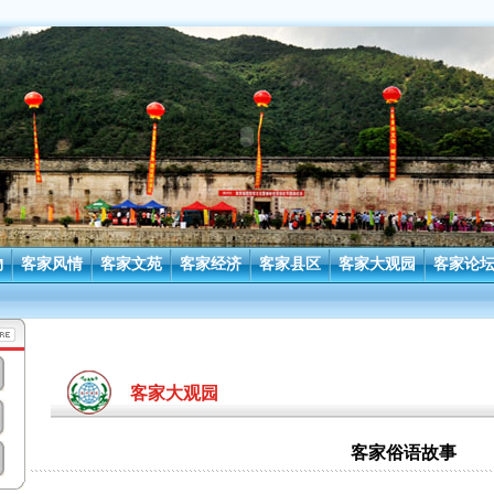
物
客家风情
客家文苑
客家经济
客家县区
客家大观园
客家论
客家大观园
客家俗语故事