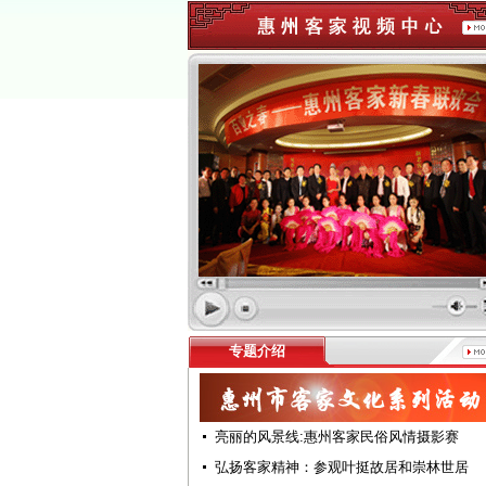
专题介绍
亮丽的风景线:惠州客家民俗风情摄影赛
弘扬客家精神：参观叶挺故居和崇林世居