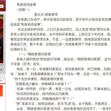
客家俗语故事
（连载一）
黄火兴 搜集整理
在客家口头语中，有许多成语式的俗语，其中有不少俗语是有其渊
这就是“客家俗语故事”。
在过去很长时间里，人们只是说说而已，没人把其“掌故”撰写出来
亲等人讲过许多俗语掌故，从中得到许多教益。上世纪五十年代末，我
要把这些掌故发掘整理出来，于是，一边搜集整理，陆续选送报刊发表
着做这工作。数十年来，仅我自己就一共搜集整理了70多个俗语故事
以抛砖引玉。
（一）“脚踏黄塘问黄塘”
客家人碰到类似“明知故问”的事，就会说：“脚踏黄塘问黄塘”。这
子宋湘（芷湾）有关。
传说，有一日，宋湘要到黄塘去，来到黄塘村里，时已傍晚，见路
道：“叔娘子，到黄塘哪条路去？”那女子回头一瞥，见是一书生，也不
“你个先生样柬狂，脚踏黄塘问黄塘。
涯都黄花少嫩女，样般喊涯大叔娘？！”
宋湘一听愕然，仔细一看，果是一少女。但观其体态，不像未婚之
“你话涯狂唔会狂，因为唔知正问黄塘。
你话你系黄花女，样般胸前两个‘旁’？！”
“旁” 客家方言，指突起的肉，意为“乳房”也。女子闻歌，不敢再言
从此，“脚踏黄塘问黄塘”这句话，就在客家地区流传开了。一直传