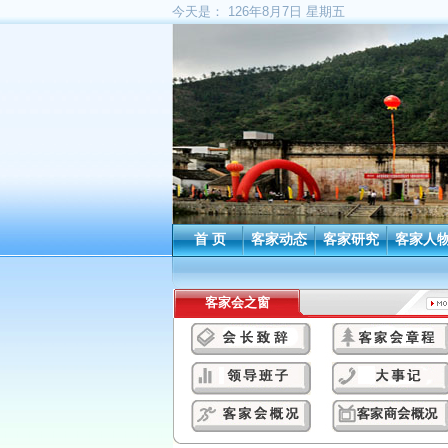
今天是：
126年8月7日 星期五
首 页
客家动态
客家研究
客家人
客家会之窗