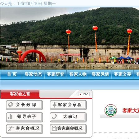
今天是：
126年8月10日 星期一
首 页
客家动态
客家研究
客家人物
客家风情
客家文苑
客家会之窗
客家大