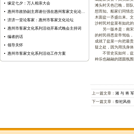
缘定七夕：万人相亲大会
滩头时天色已晚，部队
想而知。船家们同情忠
惠州市政协副主席谢仕强在惠州客家文化论…
木面盆一齐盛出来。文
济济一堂论客家：惠州市客家文化论坛
沙村民对盆菜有如此
惠州市客家文化系列活动开幕式晚会主持词
另一版本是：南宋末
的村民得悉皇帝驾临，
编者的话
成就了盆菜一向把最贵
领导关怀
疑之处，因为用洗身
不管史实如何，盆菜
惠州市客家文化系列活动工作方案
种乐也融融的团圆氛围
上一篇文章：
湘 与 将 军
下一篇文章：
祭祀风俗