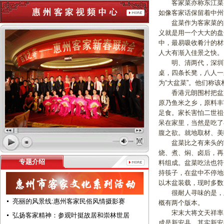
客家菜亦称东江菜，
如像客家话保留着中州
盆菜作为客家菜的菜
义就是用一个大大的盘
中，最易吸收肴汁的材
人大有渐入佳景之快
明、清两代，深圳下
桌，四条长凳，八人一
为“大盆菜”。他们称
香港元朗围村把盆菜
原乃鱼米之乡，原料丰
足食。家长害怕二世祖
呆在家里，当然是吃了
腹之欲。就地取材、
盆菜比之有来头的“
烧、煮、焖、卤后，再
专题介绍
料组成。盆菜吃法也符
持筷子，在盆中不停地
以木盆装载，现时多
很耐人寻味的是，虽
亮丽的风景线:惠州客家民俗风情摄影赛
概有两个版本。
宋末大将文天祥率麾
弘扬客家精神：参观叶挺故居和崇林世居
成是新安县，其实新安