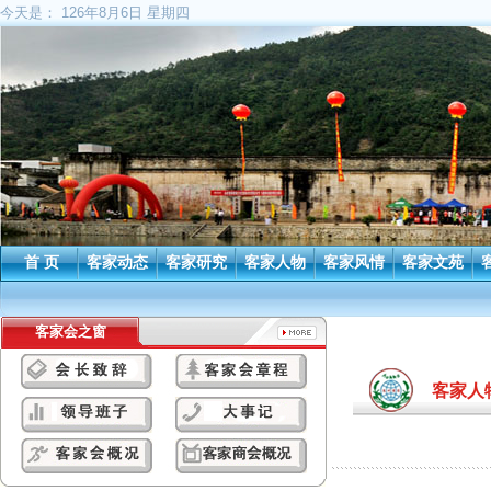
今天是：
126年8月6日 星期四
首 页
客家动态
客家研究
客家人物
客家风情
客家文苑
客家会之窗
客家人