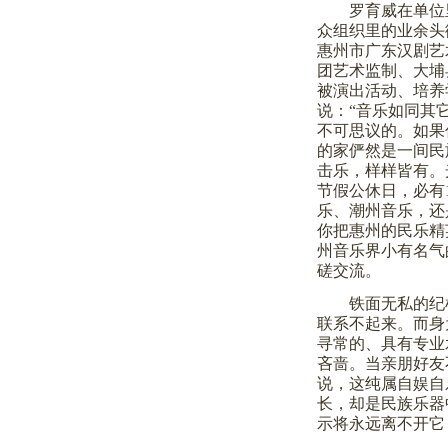
罗育威在单位
众组织里的业余头
惠州市广东汉剧艺
团艺术监制、大埔
被演出活动、培养
说：“音乐如同其
不可思议的。如果
的家俨然是一间民
击乐，样样皆有。
节假公休日，必有
乐、潮州音乐，还
你把惠州的民乐精
州音乐界小有名气
磋交流。
铁面无私的纪
联系不起来。而身
寻常的、具有专业
吝啬。当亲朋好友
说，这纯属自娱自
长，却是民族乐器
示将永远离不开它