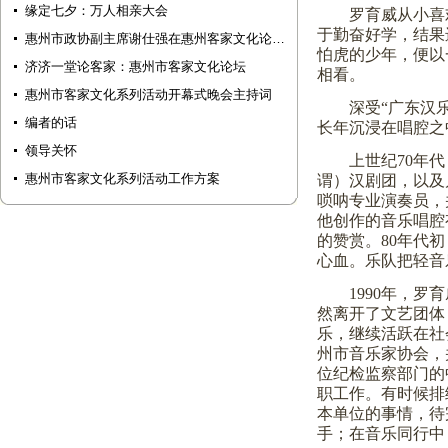
缘定七夕：万人相亲大会
罗育威从小喜
于勤奋好学，结果
惠州市政协副主席谢仕强在惠州客家文化论…
怕虎的少年，便以
济济一堂论客家：惠州市客家文化论坛
相看。
惠州市客家文化系列活动开幕式晚会主持词
深受“广东汉
编者的话
长年沉浸在唱腔之
领导关怀
上世纪
70
年代
惠州市客家文化系列活动工作方案
谓）汉剧团，以及
唢呐专业演奏员，
他创作的音乐唱腔
的赞赏。
80
年代初
心血。乐队把轻音
1990
年，罗育
然离开了文艺团体
乐，继续活跃在社
州市音乐家协会，
位纪检监察部门的
职工作。有时候排
本单位的事情，待
手；在音乐同行中