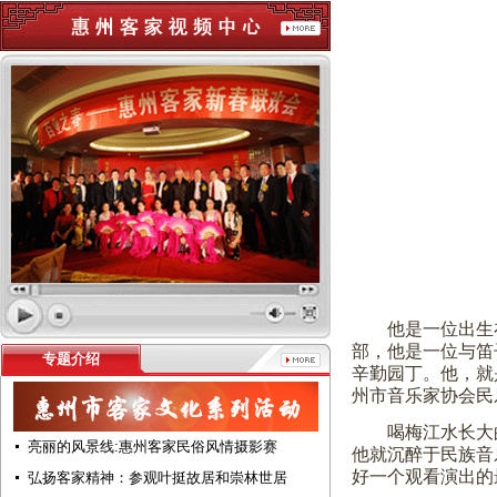
他是一位出生
部，他是一位与笛
专题介绍
辛勤园丁。他，就
州市音乐家协会民
喝梅江水长大
亮丽的风景线:惠州客家民俗风情摄影赛
他就沉醉于民族音
好一个观看演出的
弘扬客家精神：参观叶挺故居和崇林世居