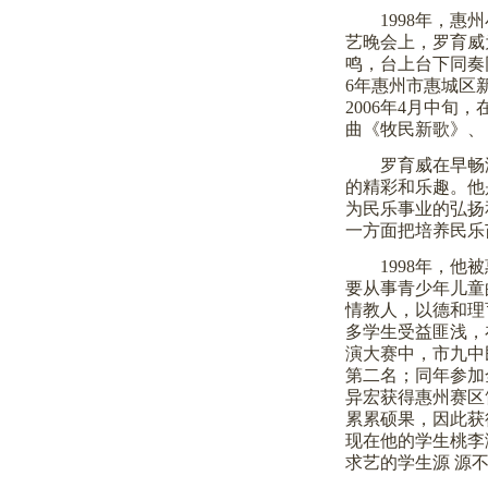
1998
年，惠州
艺晚会上，罗育威
鸣，台上台下同奏
6
年惠州市惠城区
2006
年
4
月中旬，
曲《牧民新歌》、
罗育威在早畅
的精彩和乐趣。他
为民乐事业的弘扬
一方面把培养民乐
1998
年，他被
要从事青少年儿童
情教人，以德和理
多学生受益匪浅，
演大赛中，市九中
第二名；同年参加
异宏获得惠州赛区
累累硕果，因此获
现在他的学生桃李
求艺的学生源
源