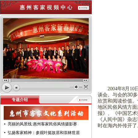
2004
年
8
月
10
谈会。与会的
30
多
专题介绍
欣赏和阅读价值。
地区民俗风情方面
报》、《中国艺术
《人民中国》杂志
亮丽的风景线:惠州客家民俗风情摄影赛
时在海内外传开了
弘扬客家精神：参观叶挺故居和崇林世居