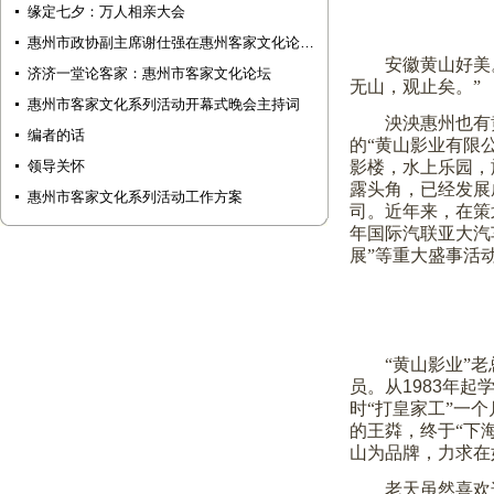
缘定七夕：万人相亲大会
惠州市政协副主席谢仕强在惠州客家文化论…
安徽黄山好美
济济一堂论客家：惠州市客家文化论坛
无山，观止矣。”
惠州市客家文化系列活动开幕式晚会主持词
泱泱惠州也有
编者的话
的“黄山影业有限
领导关怀
影楼，水上乐园，
露头角，已经发展
惠州市客家文化系列活动工作方案
司。近年来，在策
年国际汽联亚大汽
展”等重大盛事活
“黄山影业”
员。从
1983
年起
时“打皇家工”一个
的王粦，终于“下
山为品牌，力求在
老天虽然喜欢