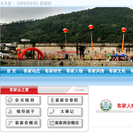
今天是：
126年8月6日 星期四
首 页
客家动态
客家研究
客家人物
客家风情
客家文苑
客家会之窗
客家人