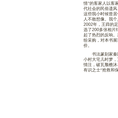
情”的客家人以客
代社会的民俗遗风
这些我小时候曾居
人不敢想像。我个
2002
年，王粦的
选了
200
多张相片
起了热烈的反响。
纷采购，对本书展
价。
书法篆刻家秦
小村大宅儿时梦，
情注，破瓦颓檐沐
有识之士“抢救和