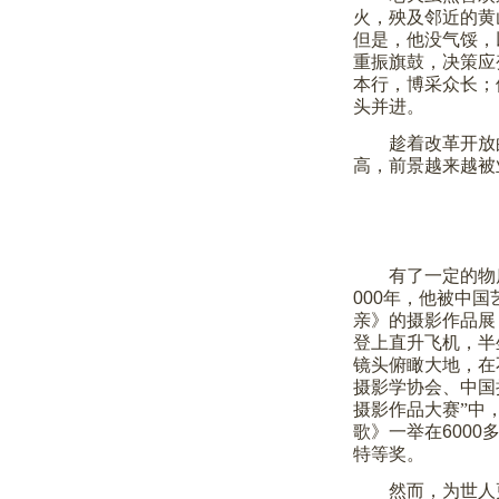
火，殃及邻近的黄
但是，他没气馁，
重振旗鼓，决策应
本行，博采众长；
头并进。
趁着改革开放
高，前景越来越被
有了一定的物
000
年，他被中国
亲》的摄影作品展
登上直升飞机，半
镜头俯瞰大地，在
摄影学协会、中国
摄影作品大赛”中
歌》一举在
6000
特等奖。
然而，为世人