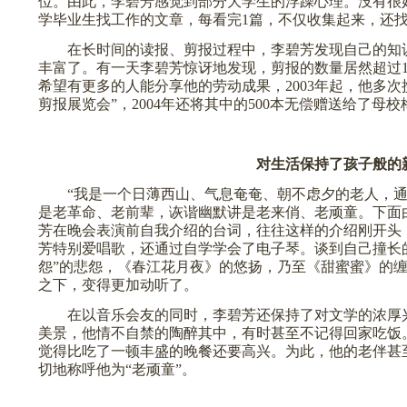
位。由此，李碧芳感觉到部分大学生的浮躁心理。没有很
学毕业生找工作的文章，每看完
1
篇，不仅收集起来，还
在长时间的读报、剪报过程中，李碧芳发现自己的知
丰富了。有一天李碧芳惊讶地发现，剪报的数量居然超过
希望有更多的人能分享他的劳动成果，
2003
年起，他多次
剪报展览会”，
2004
年还将其中的
500
本无偿赠送给了母校
对生活保持了孩子般的
“我是一个日薄西山、气息奄奄、朝不虑夕的老人，
是老革命、老前辈，诙谐幽默讲是老来俏、老顽童。下面
芳在晚会表演前自我介绍的台词，往往这样的介绍刚开头
芳特别爱唱歌，还通过自学学会了电子琴。谈到自己撞长
怨”的悲怨，《春江花月夜》的悠扬，乃至《甜蜜蜜》的
之下，变得更加动听了。
在以音乐会友的同时，李碧芳还保持了对文学的浓厚
美景，他情不自禁的陶醉其中，有时甚至不记得回家吃饭
觉得比吃了一顿丰盛的晚餐还要高兴。为此，他的老伴甚至
切地称呼他为“老顽童”。