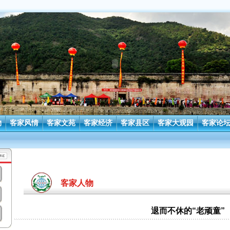
物
客家风情
客家文苑
客家经济
客家县区
客家大观园
客家论
客家人物
退而不休的“老顽童”