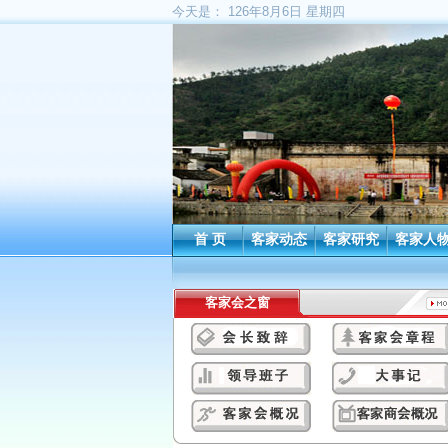
今天是：
126年8月6日 星期四
首 页
客家动态
客家研究
客家人
客家会之窗