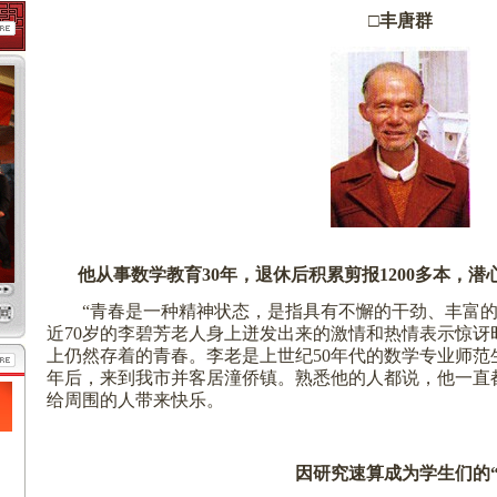
□丰唐群
他从事数学教育
30
年，退休后积累剪报
1200
多本，潜
“青春是一种精神状态，是指具有不懈的干劲、丰富的
近
70
岁的李碧芳老人身上迸发出来的激情和热情表示惊讶
上仍然存着的青春。李老是上世纪
50
年代的数学专业师范
年后，来到我市并客居潼侨镇。熟悉他的人都说，他一直
给周围的人带来快乐。
因研究速算成为学生们的“