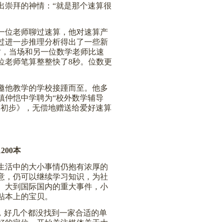
出崇拜的神情：“就是那个速算很
一位老师聊过速算，他对速算产
过进一步推理分析得出了一些新
时，当场和另一位数学老师比速
位
老师笔算整整快了
8
秒。位数更
邀他教学的学校接踵而至。他多
镇仲恺中学聘为“校外数学辅导
算初步》，无偿地赠送给爱好速算
1200
本
生活中的大小事情仍抱有浓厚的
意，仍可以继续学习知识，为社
。大到国际国内的重大事件，小
贴本上的宝贝。
，好几个都没找到一家合适的单