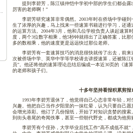
提到李碧芳，陈江镇仲恺中学初中部的学生们都会露
厉害的老师啊！”
…
李碧芳研究速算非常偶然。
2003
年时在侨场中学碰到
生了浓厚的兴趣，马上找来一些速算书籍进行学习，还通
的运算方法。
2004
年
3
月，他和几位学校负责人谈起速算
度，两个
3
位数字相乘，他
5
秒钟就得出了正确答案，比
那
多的数相乘，他的速度更是远远快过
那位
老师。
李碧芳有一套速算技巧的消息很快就传了出去，前来
次被侨场中学、英华中学等学校请去讲授速算，还被陈江
员”。他还将他的速算理论总结后编成一本近
30
页的《速
的老师和孩子们。
十多年坚持看报积累剪报
1993
年李碧芳退休了，他觉得自己心态非常年轻，对
兴趣。他把自己当作夕阳里的一抹红晕，认为只要自己愿
会增光添彩。他订了几份报纸，开始了对知识贪婪的搜索
到街头巷尾的奇闻佚事，甚至一些朝代野史，都成为他剪
李碧芳有个侄孙，大学毕业后找工作“高不成低不就”