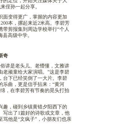
好的定位，开始关注媒体关于大
找来侄孙一起分享。
识面变得更广，掌握的内容更加
1200
本，摞起来近
2
米高。李碧芳
携带剪报集到周边学校举行“个人
梅县高级中学。
新奇
通俗讲是老头儿、老懵懂，文雅讲
由老顽童给大家演唱。”这是李碧
，台下已经笑倒了一大片。李碧
的乐曲，更是信手拈来：“黄河
缠绵，在李碧芳有节奏的晃头打拍
兴趣，碰到乡镇黄错夕阳西下的
。写出了
1
篇好的诗歌或文章，他
骂他是“文疯子”，小朋友们也亲