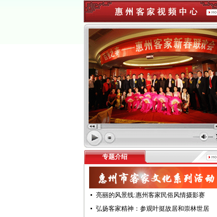
专题介绍
亮丽的风景线:惠州客家民俗风情摄影赛
弘扬客家精神：参观叶挺故居和崇林世居