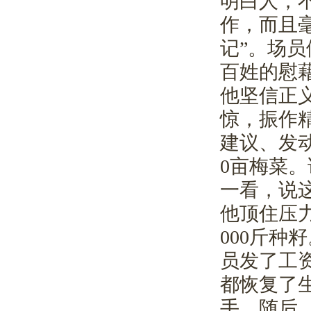
明白人，
作，而且
记”。场
百姓的慰
他坚信正
惊，振作
建议、发
0
亩梅菜。
一看，说
他顶住压
000
斤种籽
员发了工
都恢复了
手。随后