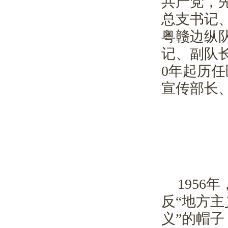
共产党，
总支书记
粤赣边纵
记、副队
0
年起历任
宣传部长
1956
年
反“地方主
义”的帽