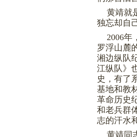
黄靖就
独忘却自
2006
年
罗浮山麓
湘边纵队
江纵队》
史，有了
基地和教
革命历史
和老兵群
志的汗水
黄靖同