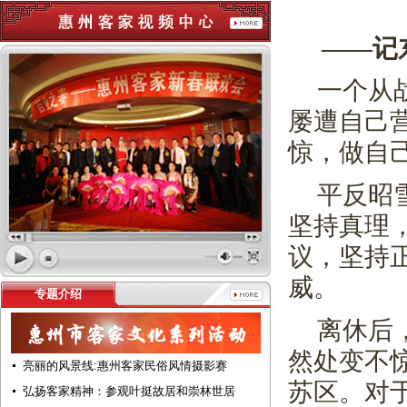
——记
一个从
屡遭自己
惊，做自
平反昭
坚持真理
议，坚持
威。
专题介绍
离休后
然处变不
亮丽的风景线:惠州客家民俗风情摄影赛
苏区。对
弘扬客家精神：参观叶挺故居和崇林世居