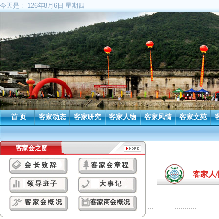
今天是：
126年8月6日 星期四
首 页
客家动态
客家研究
客家人物
客家风情
客家文苑
客家会之窗
客家人