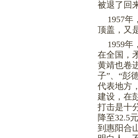
被退了回
1957
年
顶盖，又
1959
年
在全国，
黄靖也卷
子”、“彭
代表地方
建设，在
打击是十
降至
32.5
到惠阳合