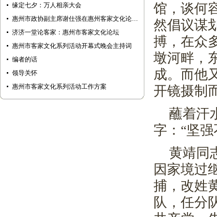
馆，谈何
缘定七夕：万人相亲大会
惠州市政协副主席谢仕强在惠州客家文化论…
然倡议谋
济济一堂论客家：惠州市客家文化论坛
搏，在众
惠州市客家文化系列活动开幕式晚会主持词
墩河畔，
编者的话
成。而他
领导关怀
惠州市客家文化系列活动工作方案
开镜摄制
蘸着汗
字：“坚
黄靖同
因家境过
捕，改姓
队，任分