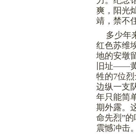
力。纪念
爽，阳光
靖，禁不
多少年
红色苏维
地的安墩
旧址——
牲的
7
位烈
边纵一支
年只能简
期外露。
命先烈”
震憾冲击