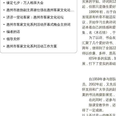
买来的字贴。诗词则1
缘定七夕：万人相亲大会
起，但那只是微生爱好
惠州市政协副主席谢仕强在惠州客家文化论…
1990年初，出于自
发现原有钤章不能适应
济济一堂论客家：惠州市客家文化论坛
议，开始学习古典诗词
惠州市客家文化系列活动开幕式晚会主持词
还本着自己的情感和爱
编者的话
集，名《木石情》，于2
为了以诗、书会友，藉
领导关怀
汇聚了几个爱好诗书、
惠州市客家文化系列活动工作方案
两年，便得到了全国2
得以价廉、多样、质高
经5年多的实践，除
展，打下了坚实的基础
自1959年参与部队
员。2002年起，又
怀支持和广大学员的刻
夏的书法画摄影展览，
在此同时，还参与了
除课堂教学外，还有
得了一定成效。
以上不过是一些微不足