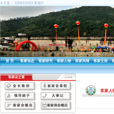
今天是：
126年8月8日 星期六
首 页
客家动态
客家研究
客家人物
客家风情
客家文苑
客家会之窗
客家人