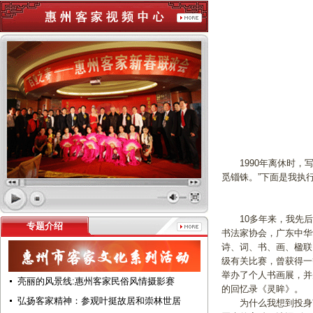
1990年离休时，写
觅锱铢。”下面是我执行
10多年来，我先后
专题介绍
书法家协会，广东中华
诗、词、书、画、楹联
级有关比赛，曾获得一
举办了个人书画展，并
亮丽的风景线:惠州客家民俗风情摄影赛
的回忆录《灵眸》。
弘扬客家精神：参观叶挺故居和崇林世居
为什么我想到投身艺