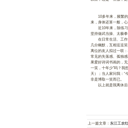
10多年来，频繁的活
来，身体还算一般，心
近10年来，除练习
坚持做武当操、太极拳
在日常生活、工作和
几分幽默，互相逗逗笑
离位的友人拟过一联：
常见的失落感、孤独感
果爱好诗词书画的，无
一笑，十年少”吗？我
天）；当人家问我：“今
非是博取一笑而已。
以上就是我离休后生
上一篇文章：
东江工农