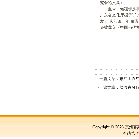
究会论文集）。
至今，候穗珠从事文
广东省文化厅授予“广
发了“从艺四十年”荣
迹被载入《中国当代
上一篇文章：
东江工农
下一篇文章：
侯粤春MT
Copyright © 2026
惠州客
本站第
7