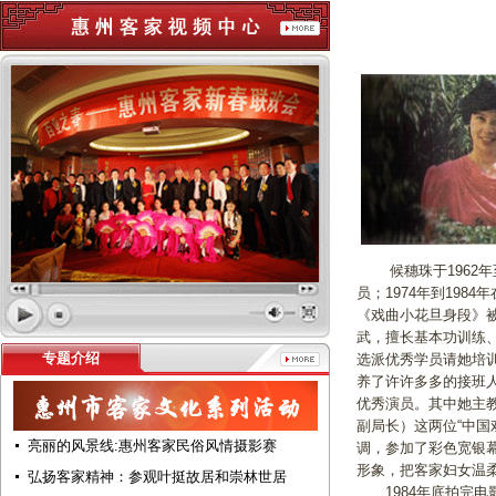
候穗珠于1962年至
员；1974年到19
《戏曲小花旦身段》
武，擅长基本功训练
专题介绍
选派优秀学员请她培
养了许许多多的接班
优秀演员。其中她主
副局长）这两位“中国
亮丽的风景线:惠州客家民俗风情摄影赛
调，参加了彩色宽银
形象，把客家妇女温
弘扬客家精神：参观叶挺故居和崇林世居
1984年底拍完电