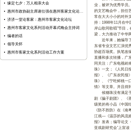
缘定七夕：万人相亲大会
业，被评为优秀学员
的文艺晚会中，担任
惠州市政协副主席谢仕强在惠州客家文化论…
常在大大小小的对外文
济济一堂论客家：惠州市客家文化论坛
持：1998年11月
惠州市客家文化系列活动开幕式晚会主持词
岸山歌同歌唱”节目
梁，大力推动了中华
编者的话
近年来，她编导了许
领导关怀
东省专业文艺汇演优
协超百场奖。执笔改
惠州市客家文化系列活动工作方案
直播和多次转播，广
同关注：广东电视岭
珠》一文；《人民日
报》、《广东农民报
珠》、《宁吃鲜桃一
情》等文章。并且得
候穗珠没有满足于自
剧《骗子剧团》、《
级奖的有小品《中国结
《防不胜防》在《南
江戏—《温莎的风流
报》发表；编导论文
亚戏剧研究会”上宣