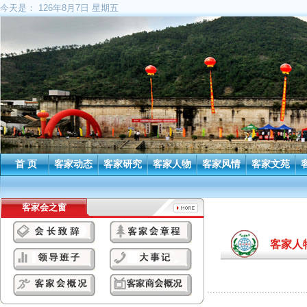
今天是：
126年8月7日 星期五
首 页
客家动态
客家研究
客家人物
客家风情
客家文苑
客家会之窗
客家人