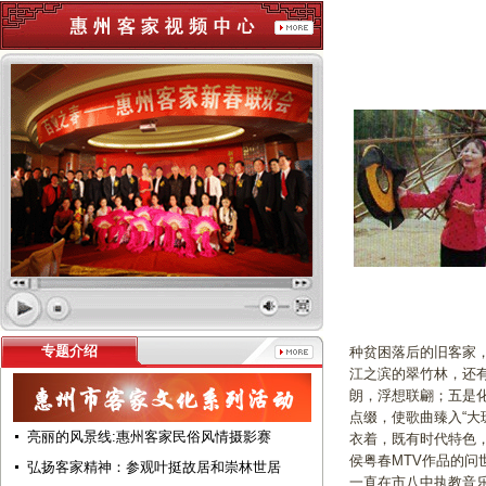
专题介绍
种贫困落后的旧客家
江之滨的翠竹林，还
朗，浮想联翩；五是
点缀，使歌曲臻入“
亮丽的风景线:惠州客家民俗风情摄影赛
衣着，既有时代特色
侯粤春MTV作品的
弘扬客家精神：参观叶挺故居和崇林世居
一直在市八中执教音