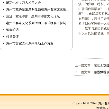
缘定七夕：万人相亲大会
演出的强项、特长。2
山歌擂台演唱会”中，
惠州市政协副主席谢仕强在惠州客家文化论…
赛”中，市群星客家
济济一堂论客家：惠州市客家文化论坛
文明花》，获得了金奖
惠州市客家文化系列活动开幕式晚会主持词
和谐创业客家歌手大
教学与演出实践证明
编者的话
不仅有扎实的功底，
领导关怀
惠州市客家文化系列活动工作方案
上一篇文章：
东江工农
下一篇文章：
翰墨飘香
Copyright © 2026
惠州客
本站第
7