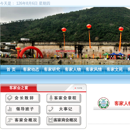
今天是：
126年8月6日 星期四
首 页
客家动态
客家研究
客家人物
客家风情
客家文苑
客家会之窗
客家人