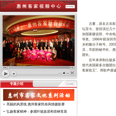
古董，原名古东权，上
坛至今。曾排演过几十
加国家建设部、中央电
等奖。1996年获深圳
乡积极分子称号。20
员，市剧协秘书长、惠
团长。
近年来录制出版多张
曾代表国家多次随团出
客家歌王”。用歌声虔
专题介绍
亮丽的风景线:惠州客家民俗风情摄影赛
弘扬客家精神：参观叶挺故居和崇林世居