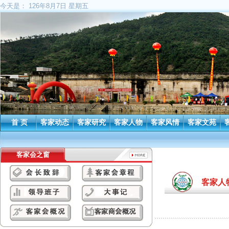
今天是：
126年8月7日 星期五
首 页
客家动态
客家研究
客家人物
客家风情
客家文苑
客家会之窗
客家人