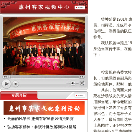
曾坤延是1981年惠
员、指挥员。东纵司令
信得过、靠得住的队伍
称号。
我认识曾坤延是196
身边当宣传干事。在他
下：
按常规在省委党校培训
长，但他觉得在副局岗
策给他离休。那时，他
其实，他离而未休，
专题介绍
死在沙场战友的亲人情
用脚当笔，革命老区的
家报刊上发表了许多有
很出色，而今笔杆子又
亮丽的风景线:惠州客家民俗风情摄影赛
人多了，最后由叶选平
士墓园时，正好把这本
弘扬客家精神：参观叶挺故居和崇林世居
蓄起来的6万元也捐赠