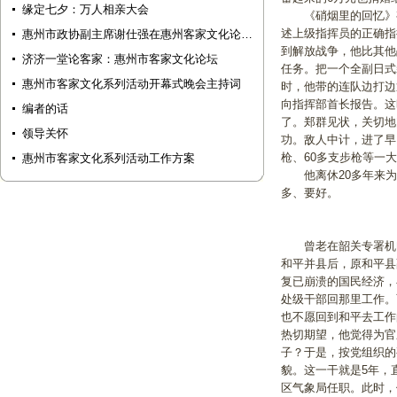
缘定七夕：万人相亲大会
《硝烟里的回忆》有4
述上级指挥员的正确指
惠州市政协副主席谢仕强在惠州客家文化论…
到解放战争，他比其他
济济一堂论客家：惠州市客家文化论坛
任务。把一个全副日式
惠州市客家文化系列活动开幕式晚会主持词
时，他带的连队边打边
向指挥部首长报告。这
编者的话
了。郑群见状，关切地
领导关怀
功。敌人中计，进了早
枪、60多支步枪等一
惠州市客家文化系列活动工作方案
他离休20多年来为
多、要好。
曾老在韶关专署机电工
和平并县后，原和平县
复已崩溃的国民经济，
处级干部回那里工作。
也不愿回到和平去工作
热切期望，他觉得为官
子？于是，按党组织的
貌。这一干就是5年，
区气象局任职。此时，