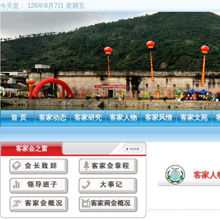
今天是：
126年8月7日 星期五
首 页
客家动态
客家研究
客家人物
客家风情
客家文苑
客家会之窗
客家人