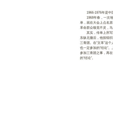
1966-1976年是
1968年春，一次地
单，就在大会上点名原
革命群众嗅觉不灵，马
其实，传单上所写的4
东纵北撤后，他按组织
三青团。在“文革”这
也一定参加的“结论”
参加三青团之事，再在
的“结论”。