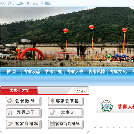
今天是：
126年8月6日 星期四
首 页
客家动态
客家研究
客家人物
客家风情
客家文苑
客家会之窗
客家人