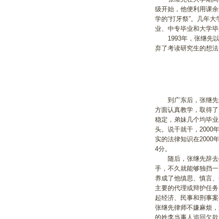
级开始，他便利用课余
学的“打牙祭”。几年
业、中专毕业和大学毕
1993年，张继先以
弃了考读研究生的想法
到广东后，张继先凭
方面认真教学，取得了
稳定，弟妹几个均毕业
头。说干就干，200
实的法律知识在200
4分。
随后，张继先辞去教
手，不久就能够独挡一
养成了他缜思、慎言、
主要的代理或辩护任务
起经济、民事和刑事案
张继先律师不嫌麻烦，
的姓李当事人追回欠款