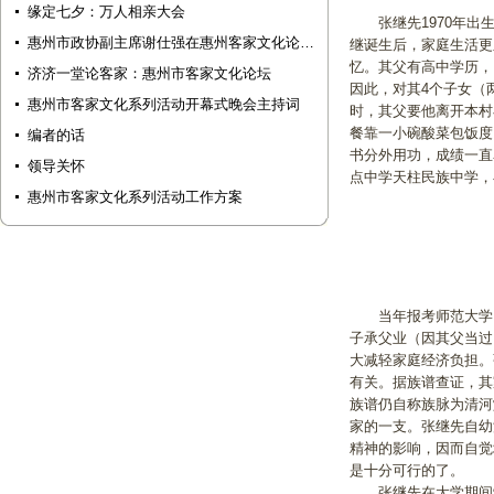
缘定七夕：万人相亲大会
张继先1970年出生
惠州市政协副主席谢仕强在惠州客家文化论…
继诞生后，家庭生活更
忆。其父有高中学历，
济济一堂论客家：惠州市客家文化论坛
因此，对其4个子女（
惠州市客家文化系列活动开幕式晚会主持词
时，其父要他离开本村
餐靠一小碗酸菜包饭度
编者的话
书分外用功，成绩一直
领导关怀
点中学天柱民族中学，
惠州市客家文化系列活动工作方案
当年报考师范大学，
子承父业（因其父当过
大减轻家庭经济负担。
有关。据族谱查证，其
族谱仍自称族脉为清河
家的一支。张继先自幼
精神的影响，因而自觉
是十分可行的了。
张继先在大学期间学