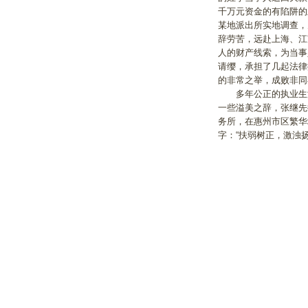
千万元资金的有陷阱的
某地派出所实地调查，
辞劳苦，远赴上海、江
人的财产线索，为当事
请缨，承担了几起法律
的非常之举，成败非同
多年公正的执业生涯
一些溢美之辞，张继先
务所，在惠州市区繁华
字：“扶弱树正，激浊