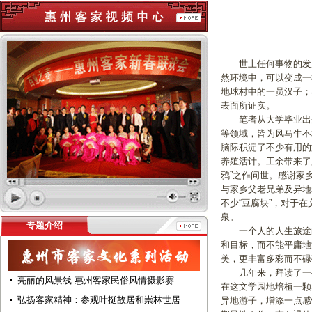
世上任何事物的发展
然环境中，可以变成一
地球村中的一员汉子；
表面所证实。
笔者从大学毕业出来后
等领域，皆为风马牛不
脑际积淀了不少有用的
养殖活计。工余带来了
鸦”之作问世。感谢家
与家乡父老兄弟及异地
不少“豆腐块”，对于
泉。
专题介绍
一个人的人生旅途的
和目标，而不能平庸地
美，更丰富多彩而不碌
几年来，拜读了一些
亮丽的风景线:惠州客家民俗风情摄影赛
在这文学园地培植一颗
弘扬客家精神：参观叶挺故居和崇林世居
异地游子，增添一点感