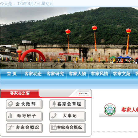
今天是：
126年8月7日 星期五
首 页
客家动态
客家研究
客家人物
客家风情
客家文苑
客家会之窗
客家人