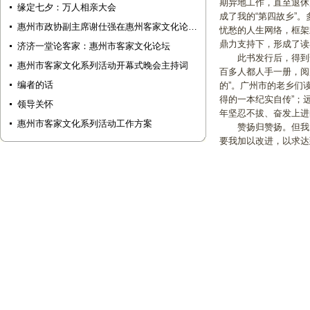
期异地工作，直至退休
缘定七夕：万人相亲大会
成了我的“第四故乡”
惠州市政协副主席谢仕强在惠州客家文化论…
忧愁的人生网络，框架
鼎力支持下，形成了读
济济一堂论客家：惠州市客家文化论坛
此书发行后，得到读
惠州市客家文化系列活动开幕式晚会主持词
百多人都人手一册，阅
编者的话
的”。广州市的老乡们
得的一本纪实自传”；
领导关怀
年坚忍不拔、奋发上进
惠州市客家文化系列活动工作方案
赞扬归赞扬。但我反
要我加以改进，以求达