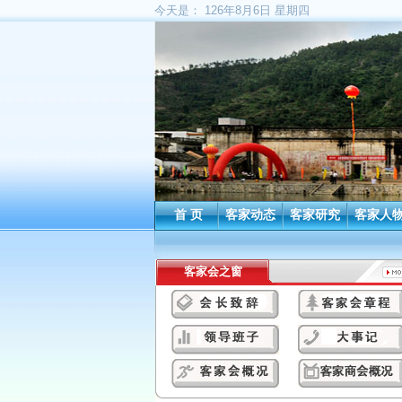
今天是：
126年8月6日 星期四
首 页
客家动态
客家研究
客家人
客家会之窗