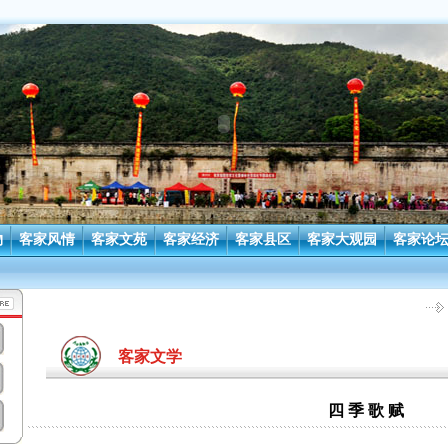
物
客家风情
客家文苑
客家经济
客家县区
客家大观园
客家论
客家文学
四 季 歌 赋