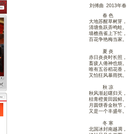
刘傅曲 2013年春
春 色
大地苏醒草树芽，
清塘鱼跃弄鸣蛙。
墙檐燕雀上下忙，
百花争艳梅当家。
夏 炎
赤日炎炎时长照，
畜疲人倦神也烦。
唯有五谷稻花香，
又怕狂风暴雨扰。
秋 凉
秋风渐起曙归天，
桔青橙黄田园鲜。
月圆饼香金秋节，
又是一个丰盛年。
冬 寒
北国冰封南越凋，