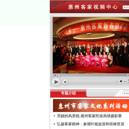
专题介绍
亮丽的风景线:惠州客家民俗风情摄影赛
弘扬客家精神：参观叶挺故居和崇林世居