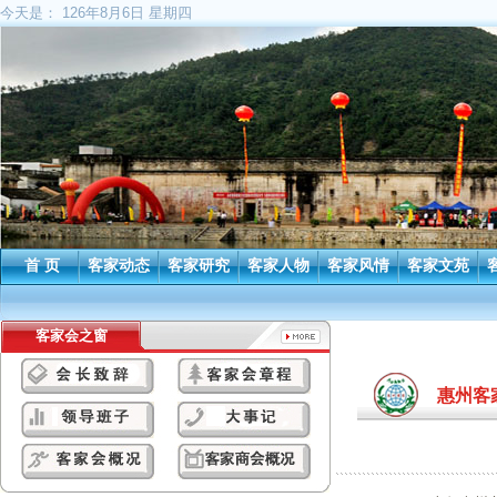
今天是：
126年8月6日 星期四
首 页
客家动态
客家研究
客家人物
客家风情
客家文苑
客家会之窗
惠州客