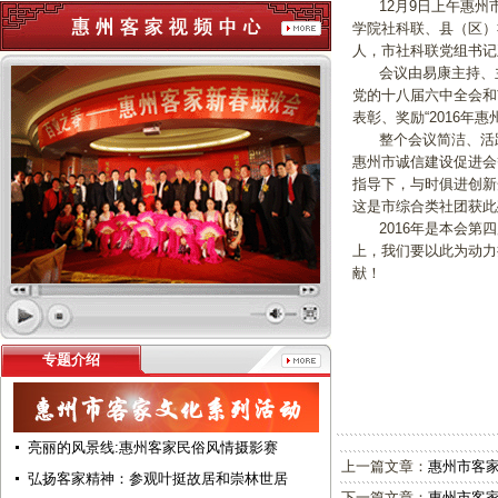
12月9日上午惠州市
学院社科联、县（区）
人，市社科联党组书记
会议由易康主持、主
党的十八届六中全会和
表彰、奖励“2016年
整个会议简洁、活跃，
惠州市诚信建设促进会
指导下，与时俱进创新
这是市综合类社团获此
2016年是本会第四
上，我们要以此为动力
献！
本
20
专题介绍
亮丽的风景线:惠州客家民俗风情摄影赛
上一篇文章：
惠州市客
弘扬客家精神：参观叶挺故居和崇林世居
下一篇文章：
惠州市客家