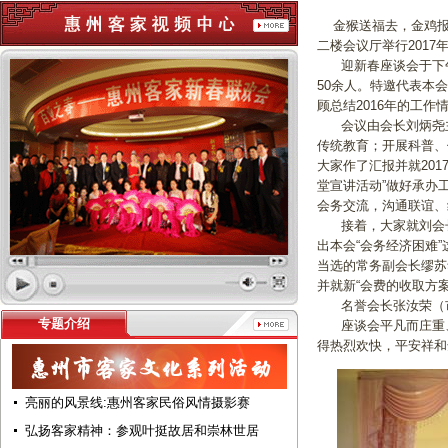
金猴送福去，金鸡报春
二楼会议厅举行2017
迎新春座谈会于下午
50余人。特邀代表本
顾总结2016年的工作
会议由会长刘炳尧主讲
传统教育；开展科普、
大家作了汇报并就20
堂宣讲活动”做好承办
会务交流，沟通联谊、
接着，大家就刘会长的
出本会“会务经济困难
当选的常务副会长缪苏
并就新“会费的收取方
名誉会长张汝荣（市
专题介绍
座谈会平凡而庄重、
得热烈欢快，平安祥和
亮丽的风景线:惠州客家民俗风情摄影赛
弘扬客家精神：参观叶挺故居和崇林世居