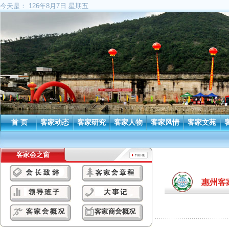
今天是：
126年8月7日 星期五
首 页
客家动态
客家研究
客家人物
客家风情
客家文苑
客家会之窗
惠州客