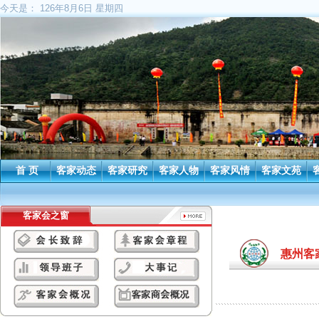
今天是：
126年8月6日 星期四
首 页
客家动态
客家研究
客家人物
客家风情
客家文苑
客家会之窗
惠州客