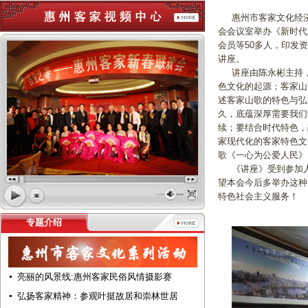
惠州市客家文化经济促
会会议室举办《新时代
会员等50多人，印发
讲座。
讲座由陈永彬主持，惠州
色文化的起源；客家山
述客家山歌的特色与弘
久，底蕴深厚需要我们
续；要结合时代特色，
家现代化的客家特色文化
歌《一心为公爱人民》
《讲座》受到参加人
望本会今后多举办这种
特色社会主义服务！
专题介绍
亮丽的风景线:惠州客家民俗风情摄影赛
弘扬客家精神：参观叶挺故居和崇林世居